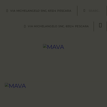
HOME
VIA MICHELANGELO SNC, 65124 PESCARA
AREE/SITI
VIA MICHELANGELO SNC, 65124 PESCARA
REPERTI
METODOLOGIE
ABOUT US
CONTATTI
VISIT