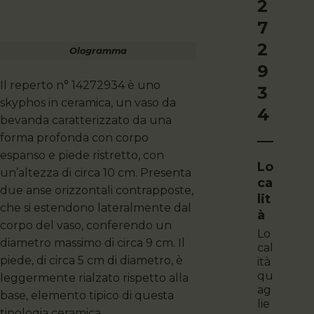
2
7
2
Ologramma
9
Il reperto n° 14272934 è uno
3
skyphos in ceramica, un vaso da
4
bevanda caratterizzato da una
forma profonda con corpo
espanso e piede ristretto, con
Lo
un’altezza di circa 10 cm. Presenta
Ca
due anse orizzontali contrapposte,
Lit
che si estendono lateralmente dal
À
corpo del vaso, conferendo un
lo
diametro massimo di circa 9 cm. Il
cal
piede, di circa 5 cm di diametro, è
ità
qu
leggermente rialzato rispetto alla
ag
base, elemento tipico di questa
lie
tipologia ceramica.