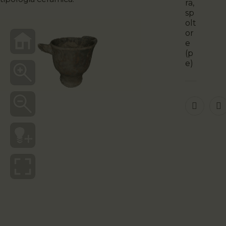
ra,
sp
olt
or
e
(p
e)