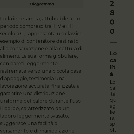
2
Ologramma
8
L’olla in ceramica, attribuibile a un
0
periodo compreso tra il IV e il II
0
secolo a.C., rappresenta un classico
esempio di contenitore destinato
alla conservazione e alla cottura di
Lo
alimenti. La sua forma globulare,
Ca
con pareti leggermente
Lit
rastremate verso una piccola base
À
d’appoggio, testimonia una
lo
lavorazione accurata, finalizzata a
cal
garantire una distribuzione
ità
qu
uniforme del calore durante l’uso.
ag
Il bordo, caratterizzato da un
lie
labbro leggermente svasato,
ra,
suggerisce una facilità di
sp
olt
versamento e di manipolazione.