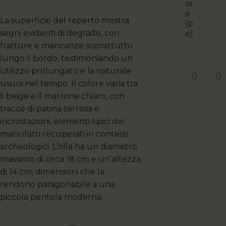
or
e
La superficie del reperto mostra
(p
segni evidenti di degrado, con
e)
fratture e mancanze soprattutto
lungo il bordo, testimoniando un
utilizzo prolungato e la naturale
usura nel tempo. Il colore varia tra
il beige e il marrone chiaro, con
tracce di patina terrosa e
incrostazioni, elementi tipici dei
manufatti recuperati in contesti
archeologici. L’olla ha un diametro
massimo di circa 18 cm e un’altezza
di 14 cm, dimensioni che la
rendono paragonabile a una
piccola pentola moderna.