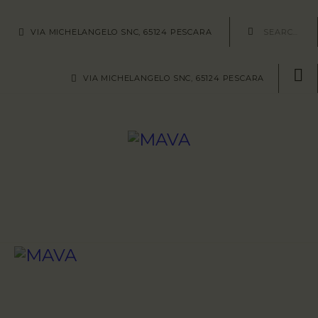
HOME
VIA MICHELANGELO SNC, 65124 PESCARA
AREE/SITI
VIA MICHELANGELO SNC, 65124 PESCARA
REPERTI
METODOLOGIE
ABOUT US
CONTATTI
VISIT