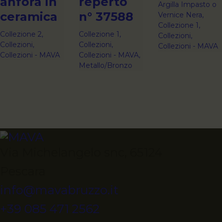
anfora in
reperto
Argilla Impasto o
ceramica
n° 37588
Vernice Nera,
Collezione 1,
Collezione 2,
Collezione 1,
Collezioni,
Collezioni,
Collezioni,
Collezioni - MAVA
Collezioni - MAVA
Collezioni - MAVA,
Metallo/Bronzo
Via Michelangelo snc, 65124
Pescara
info@mavabruzzo.it
+39 085 471 2562